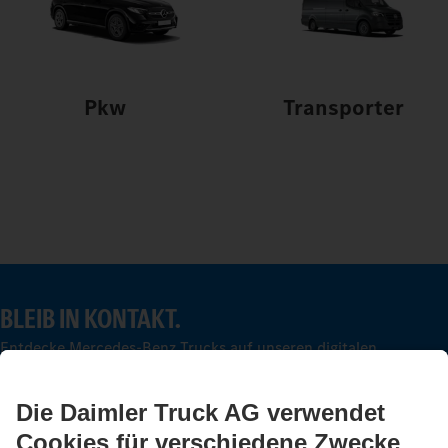
Pkw
Transporter
BLEIB IN KONTAKT.
Entdecke Mercedes-Benz Trucks auf unseren digitalen
Kanälen.