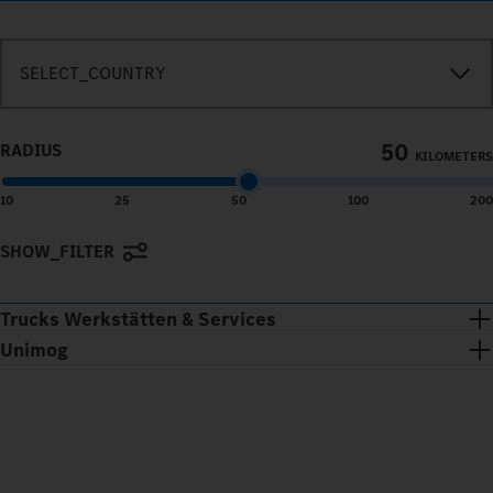
SEARCH_IN_IMMEDIATE_VICINITY
SELECT_COUNTRY
50
RADIUS
KILOMETERS
10
25
50
100
200
SHOW_FILTER
Terms of use
© 1987–2026 HERE
Trucks Werkstätten & Services
Unimog