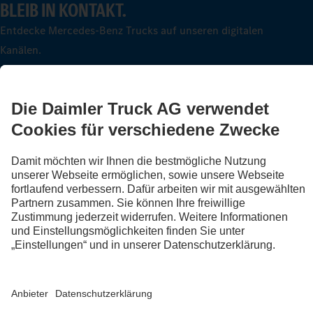
BLEIB IN KONTAKT.
Entdecke Mercedes-Benz Trucks auf unseren digitalen
Kanälen.
FOLLOW THE ROADSTARS.
Tausche jetzt Erfahrungen mit anderen Truckerinnen und
Truckern aus.
Steig ein